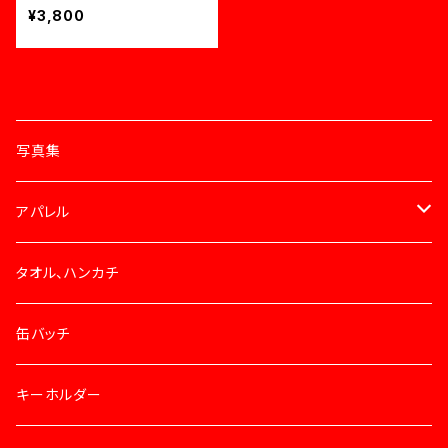
¥3,800
CATEGORY
写真集
アパレル
Tシャツ
タオル、ハンカチ
バッグ
缶バッチ
帽子
キーホルダー