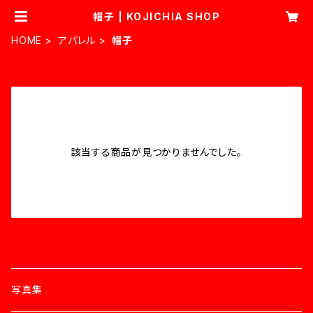
帽子 | KOJICHIA SHOP
HOME
アパレル
帽子
ITEM LIST
該当する商品が見つかりませんでした。
CATEGORY
写真集