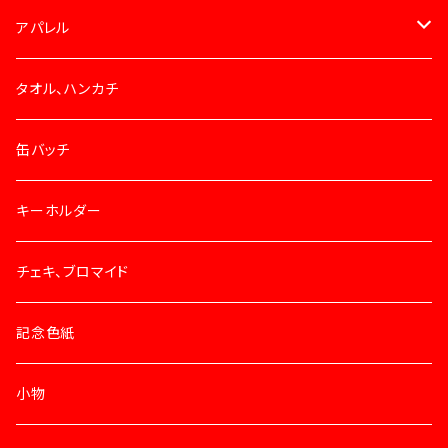
アパレル
Tシャツ
タオル、ハンカチ
バッグ
缶バッチ
帽子
キーホルダー
チェキ、ブロマイド
記念色紙
小物